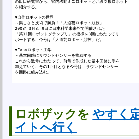
の田口研究室から、管内移動ミニロボットと介護支援ロボット

を紹介する。

▼自作ロボットの世界

～楽しさと技術で勝負！「大道芸ロボット競技」

2008年3月8、9日に日本科学未来館で開催された

「第11回ロボットグランプリ」の模様を3回にわたってリ

ポートする。今号は「大道芸ロボット競技」だ。

▼Easyロボット工学

～基本回路にサウンドセンサーを接続する

これから数号にわたって、前号で作成した基本回路に手を

加えていく。その1回目となる今号は、サウンドセンサー

を回路に組み込む。

ロボザックを
やすく
イトへ行く