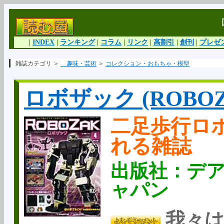
|
INDEX
|
ランキング
|
コラム
|
リンク
|
高割引
|
創刊
|
プレゼ
雑誌カテゴリ ＞
趣味・芸術
＞
コレクション・おもちゃ・模型
ロボザック (ROBOZ
二足歩行ロ
れる雑誌
出版社：デア
ャパン
我々は